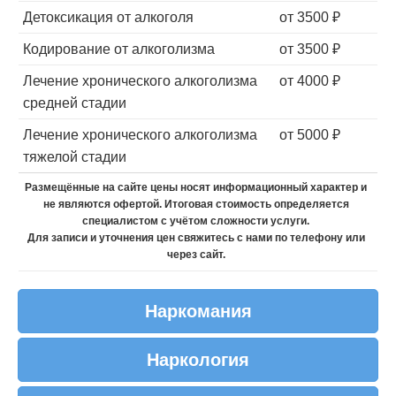
Детоксикация от алкоголя
от 3500 ₽
Анонимность
Кодирование от алкоголизма
от 3500 ₽
Лечение хронического алкоголизма
от 4000 ₽
Современные методики лечения
средней стадии
Лечение хронического алкоголизма
от 5000 ₽
тяжелой стадии
Круглосуточная помощь
Размещённые на сайте цены носят информационный характер и
не являются офертой. Итоговая стоимость определяется
специалистом с учётом сложности услуги.
Индивидуальный подход
Для записи и уточнения цен свяжитесь с нами по телефону или
через сайт.
Наркомания
Наркология